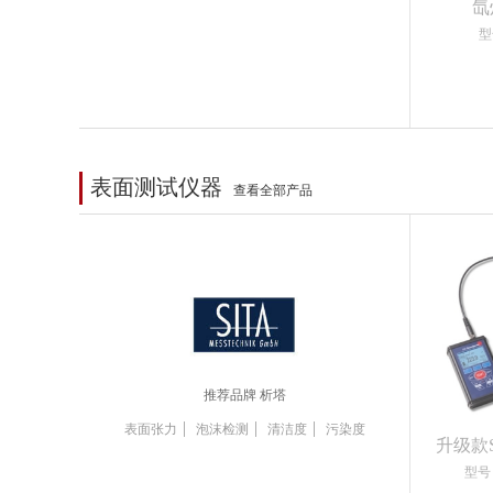
氙
型
表面测试仪器
查看全部产品
推荐品牌 析塔
|
|
|
表面张力
泡沫检测
清洁度
污染度
升级款
型号：S