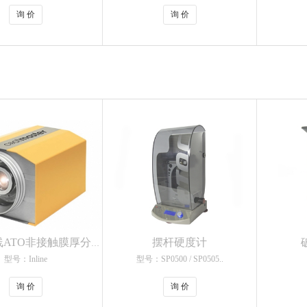
询 价
询 价
摆杆硬度计
涂魔师在线ATO非接触膜厚分析仪
型号：Inline
型号：SP0500 / SP0505..
询 价
询 价