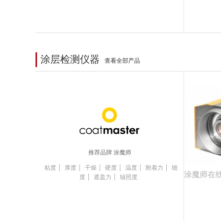
涂层检测仪器
查看全部产品
推荐品牌 涂魔师
|
|
|
|
|
|
粘度
厚度
干燥
硬度
温度
附着力
细
|
|
度
遮盖力
辐照度