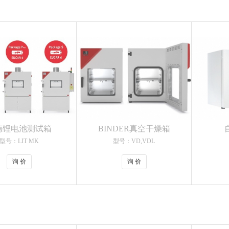
德锂电池测试箱
BINDER真空干燥箱
型号：LIT MK
型号：VD,VDL
询 价
询 价