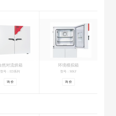
自然对流烘箱
环境模拟箱
型号：ED系列
型号：MKF
询 价
询 价