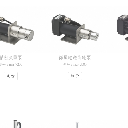
精密流量泵
微量输送齿轮泵
型号：mzr-7205
型号：mzr-2905
询 价
询 价