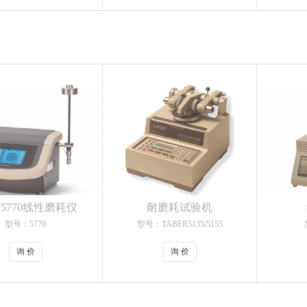
er 5770线性磨耗仪
耐磨耗试验机
型号：5770
型号：TABER5135/5155
询 价
询 价