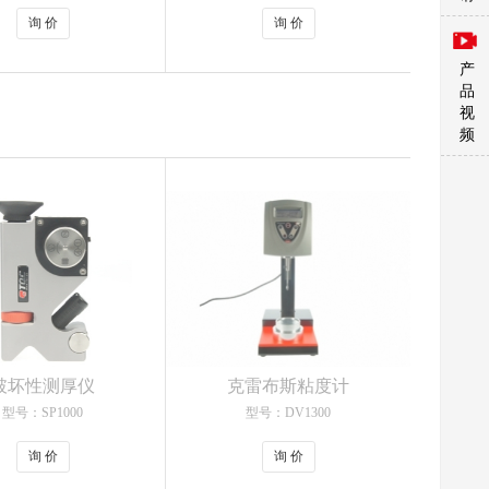
询 价
询 价
产
品
视
频
破坏性测厚仪
克雷布斯粘度计
型号：SP1000
型号：DV1300
询 价
询 价