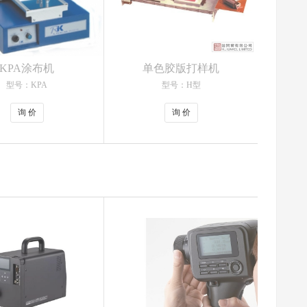
KPA涂布机
单色胶版打样机
型号：KPA
型号：H型
询 价
询 价