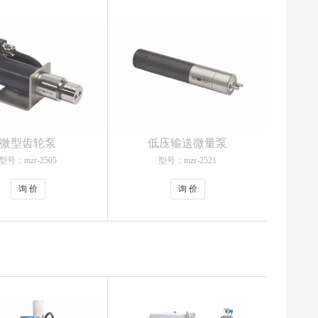
微型齿轮泵
低压输送微量泵
型号：mzr-2505
型号：mzr-2521
询 价
询 价