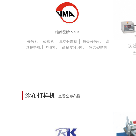
推荐品牌 VMA
|
|
|
|
分散机
砂磨机
真空分散机
防爆分散机
高
实
|
|
|
速搅拌机
均化机
高粘度分散机
篮式砂磨机
型
涂布打样机
查看全部产品