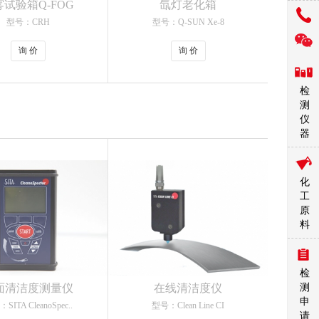
试验箱Q-FOG
氙灯老化箱
型号：CRH
型号：Q-SUN Xe-8
询 价
询 价
检
测
仪
器
化
工
原
料
检
面清洁度测量仪
在线清洁度仪
测
申
SITA CleanoSpec..
型号：Clean Line CI
请