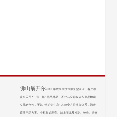
佛山翁开尔
2002 年成立的技术服务型企业，客户覆
盖全国及 “一带一路” 沿线地区。不仅与全球众多实力品牌建
立战略合作，更以 “客户为中心” 构建全方位服务体系，涵盖
仪器产品方案、非标集成配套、线上商城及检测、校准、维修