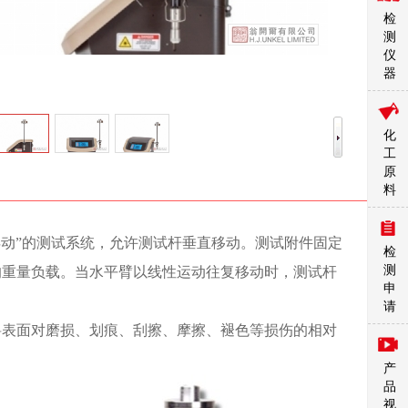
检
测
仪
器
化
工
原
料
自由浮动”的测试系统，允许测试杆垂直移动。测试附件固定
检
测
的重量负载。当水平臂以线性运动往复移动时，测试杆
申
请
料表面对磨损、划痕、刮擦、摩擦、褪色等损伤的相对
产
品
视