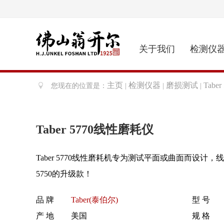
关于我们
检测仪
主页
检测仪器
磨损测试
Tabe
您现在的位置是：
|
|
|
Taber 5770线性磨耗仪
Taber 5770线性磨耗机专为测试平面或曲面而设计
5750的升级款！
品 牌
Taber(泰伯尔)
型 号
产 地
美国
规 格