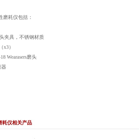
70线性磨耗仪包括：
er 磨头夹具，不锈钢材质
码（x3）
-18 Wearasers磨头
磨器
线性磨耗仪相关产品