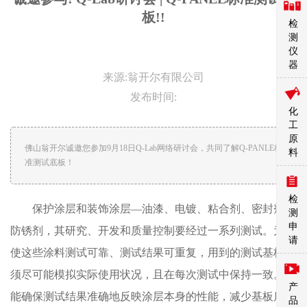
板!!
检
测
仪
器
来源:翁开尔有限公司
发布时间:
化
工
原
佛山翁开尔诚邀您参加9月18日Q-Lab网络研讨会，共同了解Q-PANLE标
料
准测试底板！
检
保护涂层和装饰涂层—油漆、电镀、粘合剂、密封剂和
测
申
防锈剂，其研究、开发和质量控制要经过一系列测试。为了
请
使这些涂料测试可靠、测试结果可重复，用到的测试基板必
须尽可能模拟实际使用状况，且在每次测试中保持一致。这
产
能确保测试结果准确地反映涂层本身的性能，减少基板质量
品