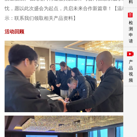
料
忱，愿以此次盛会为起点，共启未来合作新篇章！【温馨提
示：联系我们领取相关产品资料】
检
测
活动回顾
申
请
产
品
视
频