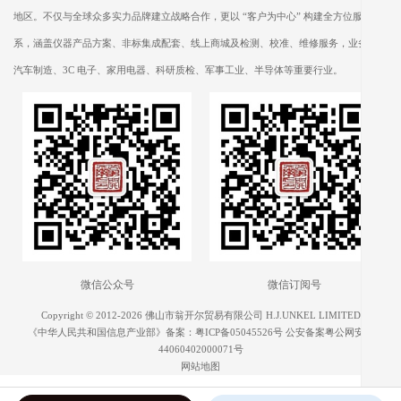
地区。不仅与全球众多实力品牌建立战略合作，更以 “客户为中心” 构建全方位服务体
系，涵盖仪器产品方案、非标集成配套、线上商城及检测、校准、维修服务，业务遍及
汽车制造、3C 电子、家用电器、科研质检、军事工业、半导体等重要行业。
微信公众号
微信订阅号
Copyright © 2012-2026 佛山市翁开尔贸易有限公司 H.J.UNKEL LIMITED
《中华人民共和国信息产业部》备案：
粤ICP备05045526号
公安备案粤公网安备
44060402000071号
网站地图