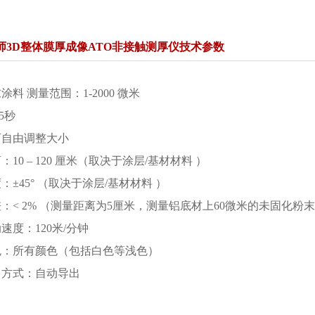
r涂魔师3D整体膜厚成像ATO非接触测厚仪技术参数
料 测量范围：1-2000 微米
5秒
可自由调整大小
10 – 120 厘米（取决于涂层/基材材料 ）
±45° （取决于涂层/基材材料 ）
：< 2% （测量距离为5厘米，测量铝底材上60微米的未固化粉
速度：120米/分钟
色：所有颜色（包括白色等浅色）
出方式：自动导出