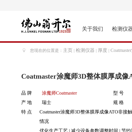
关于我们
检测仪
主页
检测仪器
厚度
Coatma
您现在的位置是：
|
|
|
Coatmaster涂魔师3D整体膜厚成
品 牌
涂魔师Coatmaster
型 号
产 地
瑞士
规 格
特 点
Coatmaster涂魔师3D整体膜厚成像A
情况
优化生产工艺 | 减少设备参数调整时间 | 节