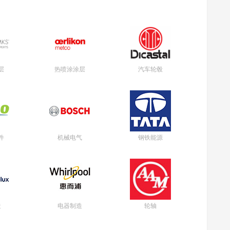
层
热喷涂涂层
汽车轮毂
件
机械电气
钢铁能源
造
电器制造
轮轴