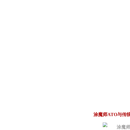
涂魔师ATO与传