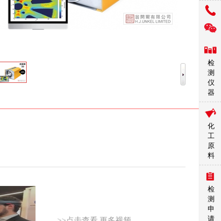
检
测
仪
器
化
工
原
料
检
测
申
请
>>点击查看 更多视频