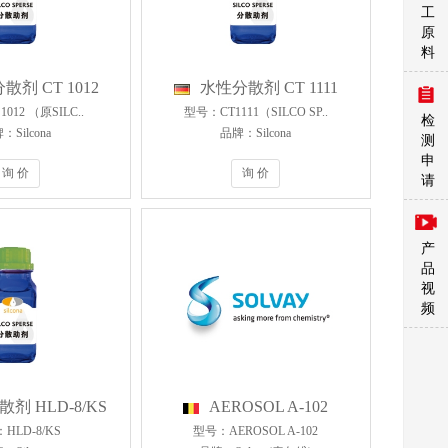
工
原
料
散剂 CT 1012
水性分散剂 CT 1111
012 （原SILC..
型号：CT1111（SILCO SP..
检
：Silcona
品牌：Silcona
测
申
询 价
询 价
请
产
品
视
频
剂 HLD-8/KS
AEROSOL A-102
HLD-8/KS
型号：AEROSOL A-102