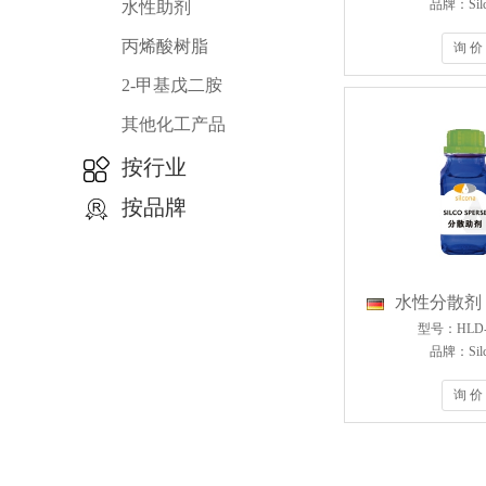
品牌：Silc
水性助剂
丙烯酸树脂
询 价
2-甲基戊二胺
其他化工产品
按行业
按品牌
水性分散剂 H
型号：HLD-1
品牌：Silc
询 价