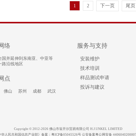
1
2
下一页
尾页
网络
服务与支持
全国并延伸到东南亚、中亚等
安装维护
一路沿线地区
技术培训
网点
样品测试申请
投诉与建议
佛山
苏州
成都
武汉
Copyright © 2012-2026 佛山市翁开尔贸易有限公司 H.J.UNKEL LIMITED
中华人民共和国信息产业部》备案：
粤ICP备05045526号
公安备案粤公网安备 440604020000