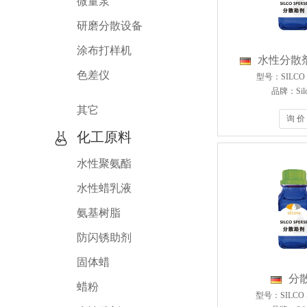
微量泵
研磨分散设备
涂布打样机
水性分散剂C
色差仪
型号：SILCO C
品牌：Silc
其它
询 价
化工原料
水性聚氨酯
水性蜡乳液
氨基树脂
防闪锈助剂
固体蜡
分
蜡粉
型号：SILCO 