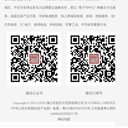
地区。不仅与全球众多实力品牌建立战略合作，更以 “客户为中心” 构建全方位服务体
系，涵盖仪器产品方案、非标集成配套、线上商城及检测、校准、维修服务，业务遍及
汽车制造、3C 电子、家用电器、科研质检、军事工业、半导体等重要行业。
微信公众号
微信订阅号
Copyright © 2012-2026 佛山市翁开尔贸易有限公司 H.J.UNKEL LIMITED
《中华人民共和国信息产业部》备案：
粤ICP备05045526号
公安备案粤公网安备
44060402000071号
网站地图