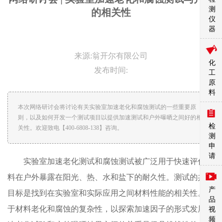
测
的相关性
仪
器
来源:翁开尔有限公司
化
发布时间:
工
原
料
本次网络研讨会将讨论有关实验室加速老化和腐蚀测试的一些重要原
则，以及如何开发一个测试项目以提供加速测试和户外曝晒之间好的相
检
关性。欢迎致电【400-6808-138】咨询。
测
申
请
实验室加速老化测试和腐蚀测试被广泛用于快速评估材
料在户外暴露在阳光、热、水和盐下的耐久性。测试的共同
产
目标是找到在实验室和实际应用之间材料性能的相关性。由
品
于材料老化和腐蚀的复杂性，以探索加速因子的形式发展加
视
频