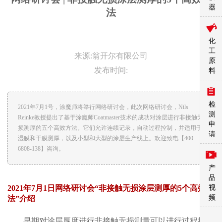
器
法
化
工
来源:翁开尔有限公司
原
发布时间:
料
检
2021年7月1号，涂魔师将举行网络研讨会，此次网络研讨会，Nils
测
Reinke教授提出了基于涂魔师Coatmaster技术的成功对涂层进行非接触无
申
损测厚的五个高效方法。它们允许连续记录，自动过程控制，并适用于
请
湿膜和干膜测厚，以及小型和大型的涂层生产线上。欢迎致电【400-
6808-138】咨询。
产
品
视
2021年7月1日网络研讨会“非接触无损涂层测厚的5个高效方
频
法”介绍
早期对涂层厚度进行非接触无损测量可以进行过程控