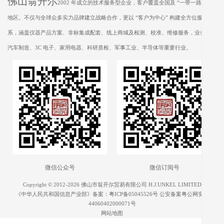
佛山翁开尔
2002 年成立的技术服务型企业，客户覆盖全国及 “一带一路” 沿线
地区。不仅与全球众多实力品牌建立战略合作，更以 “客户为中心” 构建全方位服务体
系，涵盖仪器产品方案、非标集成配套、线上商城及检测、校准、维修服务，业务遍及
汽车制造、3C 电子、家用电器、科研质检、军事工业、半导体等重要行业。
微信公众号
微信订阅号
Copyright © 2012-2026 佛山市翁开尔贸易有限公司 H.J.UNKEL LIMITED
《中华人民共和国信息产业部》备案：
粤ICP备05045526号
公安备案粤公网安备
44060402000071号
网站地图