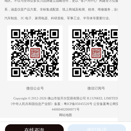
地区。不仅与全球众多实力品牌建立战略合作，更以 “客户为中心” 构建全方位服务体
系，涵盖仪器产品方案、非标集成配套、线上商城及检测、校准、维修服务，业务遍及
汽车制造、3C 电子、家用电器、科研质检、军事工业、半导体等重要行业。
微信公众号
微信订阅号
Copyright © 2012-2026 佛山市翁开尔贸易有限公司 H.J.UNKEL LIMITED
《中华人民共和国信息产业部》备案：
粤ICP备05045526号
公安备案粤公网安备
44060402000071号
网站地图
在线咨询
拨打电话