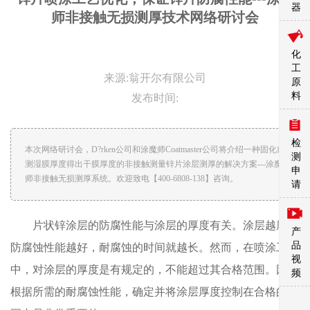
器
师非接触无损测厚技术网络研讨会
化
工
来源:翁开尔有限公司
原
料
发布时间:
检
本次网络研讨会，D?rken公司和涂魔师Coatmaster公司将介绍一种固化前
测
测湿膜厚度得出干膜厚度的非接触测量锌片涂层测厚的解决方案---涂魔
申
师非接触无损测厚系统。欢迎致电【400-6808-138】咨询。
请
片状锌涂层的防腐性能与涂层的厚度有关。涂层越厚，
产
品
防腐蚀性能越好，耐腐蚀的时间就越长。然而，在喷涂工艺
视
中，对涂层的厚度是有规定的，不能超过其合格范围。因此
频
根据所需的耐腐蚀性能，确定并将涂层厚度控制在合格的范