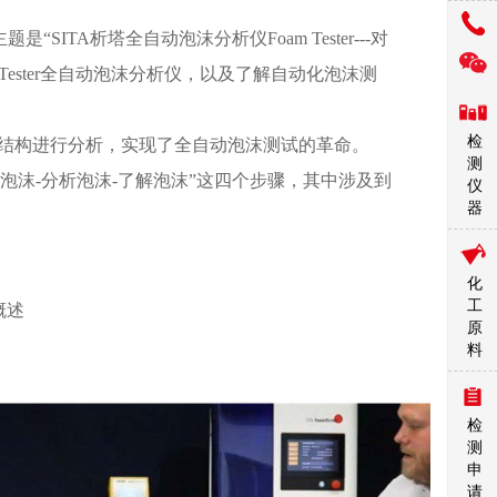
SITA析塔全自动泡沫分析仪Foam Tester---对
Tester全自动泡沫分析仪，以及了解自动化泡沫测
检
沫体积和结构进行分析，实现了全自动泡沫测试的革命。
测
量泡沫-分析泡沫-了解泡沫”这四个步骤，其中涉及到
仪
器
化
工
概述
原
料
检
测
申
请