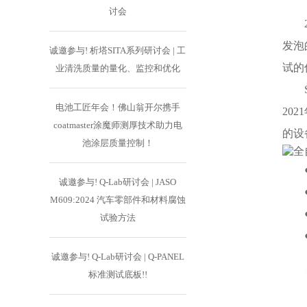
讨会
发泡
诚邀参与! 析塔SITA系列研讨会 | 工
试的
业清洗质量的量化、监控和优化
电池工匠年会！佛山翁开尔携手
20
coatmaster涂魔师测厚技术助力电
的设
池涂层质量控制！
诚邀参与! Q-Lab研讨会 | JASO
M609:2024 汽车零部件和材料腐蚀
试验方法
诚邀参与! Q-Lab研讨会 | Q-PANEL
标准测试底板!!