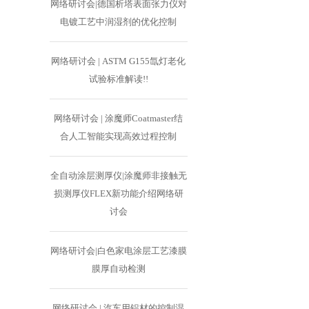
网络研讨会|德国析塔表面张力仪对
电镀工艺中润湿剂的优化控制
网络研讨会 | ASTM G155氙灯老化
试验标准解读!!
网络研讨会 | 涂魔师Coatmaster结
合人工智能实现高效过程控制
全自动涂层测厚仪|涂魔师非接触无
损测厚仪FLEX新功能介绍网络研
讨会
网络研讨会|白色家电涂层工艺漆膜
膜厚自动检测
网络研讨会 | 汽车用铝材的控制湿