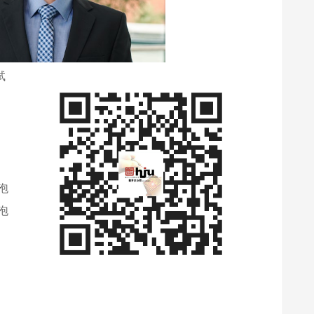
测试
泡
泡
、