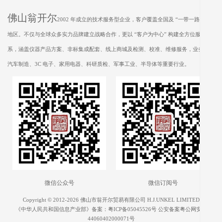
佛山翁开尔
2002 年成立的技术服务型企业，客户覆盖全国及 “一带一路” 沿线
地区。不仅与全球众多实力品牌建立战略合作，更以 “客户为中心” 构建全方位服务体
系，涵盖仪器产品方案、非标集成配套、线上商城及检测、校准、维修服务，业务遍及
汽车制造、3C 电子、家用电器、科研质检、军事工业、半导体等重要行业。
微信公众号
微信订阅号
Copyright © 2012-2026 佛山市翁开尔贸易有限公司 H.J.UNKEL LIMITED
《中华人民共和国信息产业部》备案：
粤ICP备05045526号
公安备案粤公网安备
44060402000071号