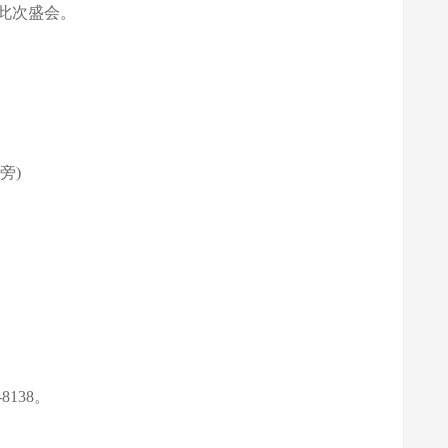
此次盛会。
旁)
138。