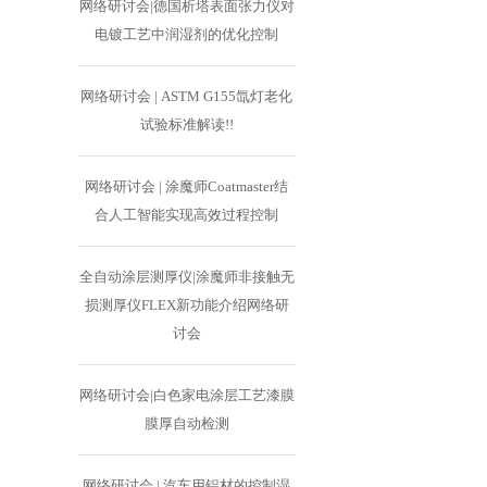
网络研讨会|德国析塔表面张力仪对
电镀工艺中润湿剂的优化控制
网络研讨会 | ASTM G155氙灯老化
试验标准解读!!
网络研讨会 | 涂魔师Coatmaster结
合人工智能实现高效过程控制
全自动涂层测厚仪|涂魔师非接触无
损测厚仪FLEX新功能介绍网络研
讨会
网络研讨会|白色家电涂层工艺漆膜
膜厚自动检测
网络研讨会 | 汽车用铝材的控制湿