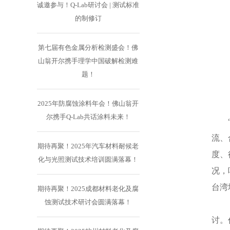
诚邀参与！Q-Lab研讨会 | 测试标准
的制修订
第七届有色金属分析检测盛会！佛
山翁开尔携手理学中国破解检测难
题！
2025年防腐蚀涂料年会！佛山翁开
尔携手Q-Lab共话涂料未来！
流、
期待再聚！2025年汽车材料耐候老
度、
化与光照测试技术培训圆满落幕！
况，
台湾
期待再聚！2025成都材料老化及腐
蚀测试技术研讨会圆满落幕！
讨。