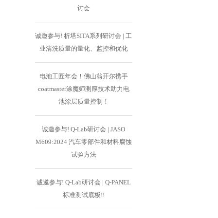
讨会
诚邀参与! 析塔SITA系列研讨会 | 工
业清洗质量的量化、监控和优化
电池工匠年会！佛山翁开尔携手
coatmaster涂魔师测厚技术助力电
池涂层质量控制！
诚邀参与! Q-Lab研讨会 | JASO
M609:2024 汽车零部件和材料腐蚀
试验方法
诚邀参与! Q-Lab研讨会 | Q-PANEL
标准测试底板!!