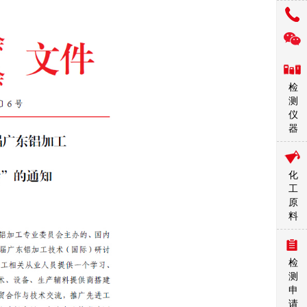
检
测
仪
器
化
工
原
料
检
测
申
请