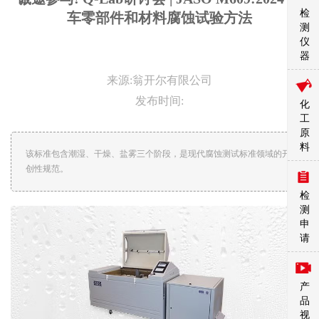
检
车零部件和材料腐蚀试验方法
测
仪
器
来源:翁开尔有限公司
发布时间:
化
工
原
料
该标准包含潮湿、干燥、盐雾三个阶段，是现代腐蚀测试标准领域的开
创性规范。
检
测
申
请
产
品
视