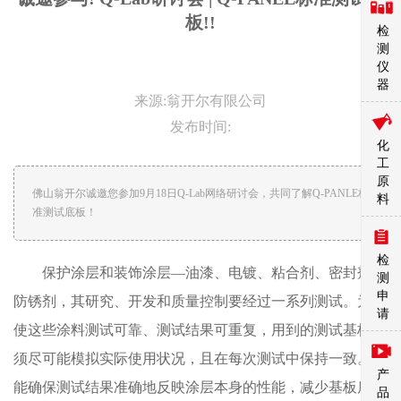
板!!
检
测
仪
器
来源:翁开尔有限公司
发布时间:
化
工
原
佛山翁开尔诚邀您参加9月18日Q-Lab网络研讨会，共同了解Q-PANLE标
料
准测试底板！
检
保护涂层和装饰涂层—油漆、电镀、粘合剂、密封剂和
测
申
防锈剂，其研究、开发和质量控制要经过一系列测试。为了
请
使这些涂料测试可靠、测试结果可重复，用到的测试基板必
须尽可能模拟实际使用状况，且在每次测试中保持一致。这
产
能确保测试结果准确地反映涂层本身的性能，减少基板质量
品