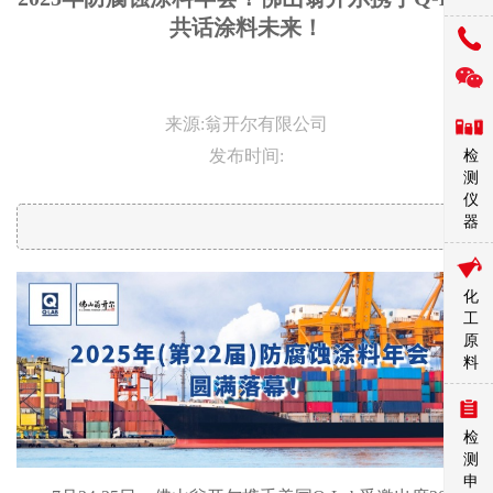
共话涂料未来！
来源:翁开尔有限公司
发布时间:
检
测
仪
器
化
工
原
料
检
测
申