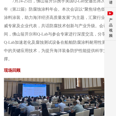
7月24-25日，佛山翁开尔携手美国Q-Lab受邀出席2025
请
年（第22届）防腐蚀涂料年会。本次会议以“聚焦绿色低碳
涂料涂装，助力海洋经济高质量发展”为主题，汇聚行业权
产
品
威专家及企业代表，共话防腐技术创新与产业升级。会议期
视
间，佛山翁开尔和Q-Lab与参会专家进行深度交流，分享了
频
Q-Lab加速老化及腐蚀测试设备在船舶防腐涂料耐用性测试
中的关键应用技术，为提升海洋装备防护性能提供科学支
撑。
现场回顾