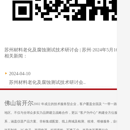
苏州材料老化及腐蚀测试技术研讨会 | 苏州·2024年5月16日
相关新闻：
2024-04-10
苏州材料老化及腐蚀测试技术研讨会..
佛山翁开尔
2002 年成立的技术服务型企业，客户覆盖全国及 “一带一路” 沿线
地区。不仅与全球众多实力品牌建立战略合作，更以 “客户为中心” 构建全方位服务体
系，涵盖仪器产品方案、非标集成配套、线上商城及检测、校准、维修服务，业务遍及
汽车制造、3C 电子、家用电器、科研质检、军事工业、半导体等重要行业。