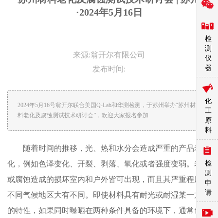
·2024年5月16日
检
测
来源:翁开尔有限公司
仪
器
发布时间:
化
2024年5月16号翁开尔联合美国Q-Lab和华测检测，于苏州举办“苏州材
工
料老化及腐蚀测试技术研讨会”，欢迎大家报名参加
原
料
随着时间的推移，光、热和水分会造成严重的产品老
检
化，例如色泽变化、开裂、剥落、氧化或者强度变弱。老化
测
或腐蚀造成的损坏室内和户外皆可出现，而且其严重程度在
申
请
不同气候地区大有不同。即使材料具有耐光或耐湿某一方面
的特性，如果同时曝晒在两种条件具备的环境下，通常也会