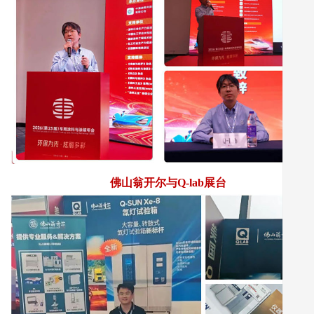
佛山翁开尔与Q-lab展台