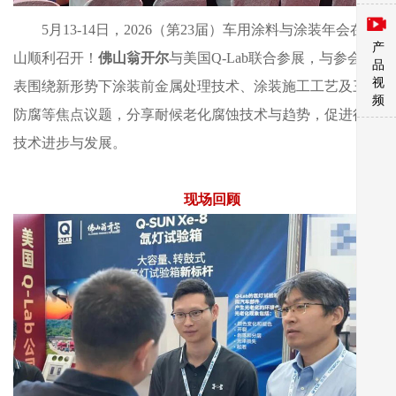
5月13-14日，2026（第23届）车用涂料与涂装年会在佛
产
山顺利召开！
佛山翁开尔
与美国Q-Lab联合参展，与参会代
品
视
表围绕新形势下涂装前金属处理技术、涂装施工工艺及三电
频
防腐等焦点议题，分享耐候老化腐蚀技术与趋势，促进行业
技术进步与发展。
现场回顾