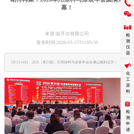
幕！
来源:翁开尔有限公司
检
测
发布时间:2026-05-15T11:05:50
仪
器
5月13-14日，2026（第23届）车用涂料与涂装年会在佛山顺利召开！
化
工
原
料
检
测
申
请