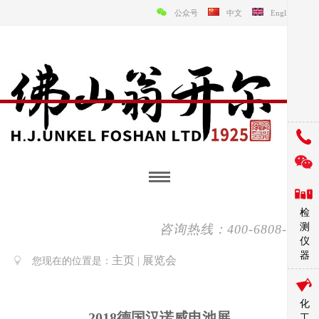
公众号
中文
English
检
测
咨询热线：400-6808-138
仪
器
主页
展览会
您现在的位置是：
|
化
2018德国汉诺威电池展
工