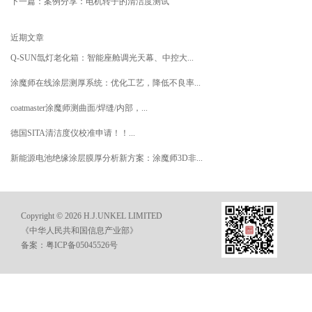
下一篇：
案例分享：电机转子的清洁度测试
近期文章
Q-SUN氙灯老化箱：智能座舱调光天幕、中控大...
涂魔师在线涂层测厚系统：优化工艺，降低不良率...
coatmaster涂魔师测曲面/焊缝/内部，...
德国SITA清洁度仪校准申请！！...
新能源电池绝缘涂层膜厚分析新方案：涂魔师3D非...
Copyright © 2026 H.J.UNKEL LIMITED
《中华人民共和国信息产业部》
备案：粤ICP备05045526号