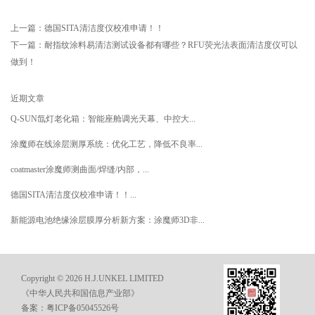
上一篇：
德国SITA清洁度仪校准申请！！
下一篇：
耐指纹涂料易清洁测试设备都有哪些？RFU荧光法表面清洁度仪可以
做到！
近期文章
Q-SUN氙灯老化箱：智能座舱调光天幕、中控大...
涂魔师在线涂层测厚系统：优化工艺，降低不良率...
coatmaster涂魔师测曲面/焊缝/内部，...
德国SITA清洁度仪校准申请！！...
新能源电池绝缘涂层膜厚分析新方案：涂魔师3D非...
Copyright © 2026 H.J.UNKEL LIMITED
《中华人民共和国信息产业部》
备案：粤ICP备05045526号