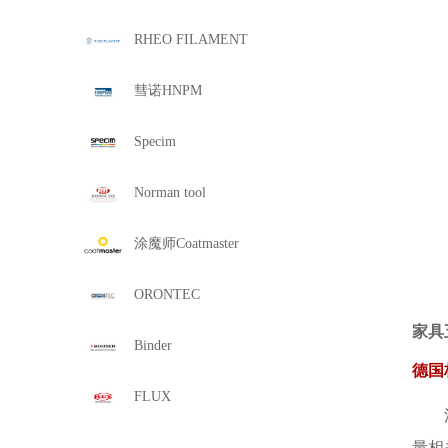
RHEO FILAMENT
彗诺HNPM
Specim
Norman tool
涂魔师Coatmaster
ORONTEC
家具
Binder
德国
FLUX
量相