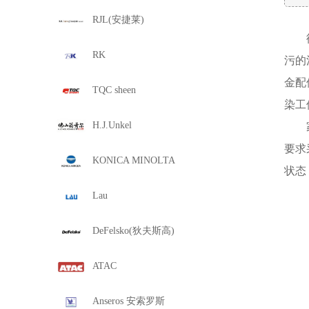
RJL(安捷莱)
RK
污的
金配
TQC sheen
染工
H.J.Unkel
要求
KONICA MINOLTA
状态
Lau
DeFelsko(狄夫斯高)
ATAC
Anseros 安索罗斯