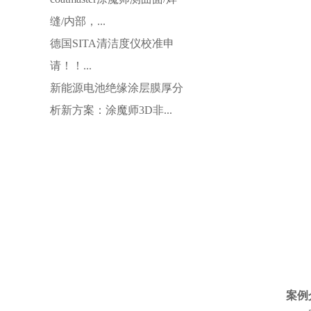
缝/内部，...
德国SITA清洁度仪校准申
请！！...
新能源电池绝缘涂层膜厚分
析新方案：涂魔师3D非...
案例