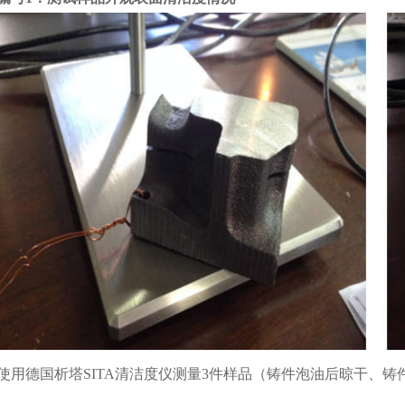
使用德国析塔SITA清洁度仪测量3件样品（铸件泡油后晾干、