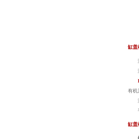
缸盖
有机
缸盖