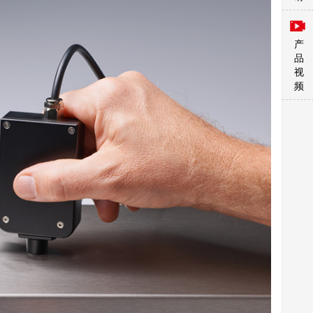
产
品
视
频