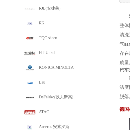
RJL(安捷莱)
RK
整体
清洗
TQC sheen
气缸
H.J.Unkel
存在
质量
KONICA MINOLTA
汽车
Lau
洁度
脱落
DeFelsko(狄夫斯高)
德国
ATAC
Anseros 安索罗斯