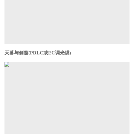
天幕与侧窗(PDLC或EC调光膜)