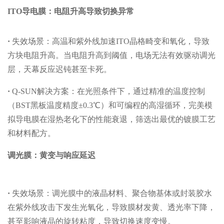
ITO导电膜：电阻升高导致切换异常
·
失效场景：高温和紫外线加速ITO晶格畸变和氧化，导致
方块电阻升高。当电阻升高到阈值，电场无法有效驱动调光
层，天幕反应迟钝甚至卡死。
·
Q-SUN解决方案：在光照条件下，通过精准的温度控制
（BST黑板温度精度±0.3℃）和可编程的高湿循环，完美模
拟导电膜在湿热老化下的性能衰退，筛选出最优的镀膜工艺
和材料配方。
调光膜：黄变与响应延迟
·
失效场景：调光膜中的液晶材料、聚合物基体或封装胶水
在紫外线攻击下发生光氧化，导致膜材发黄、透光率下降，
甚至影响液晶的旋转粘度，导致切换速度变慢。