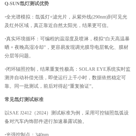
Q-SUN氙灯测试优势
·
全光谱模拟：氙弧灯+滤光片，从紫外线(290nm)到可见光
及红外区域，真正靠近自然太阳光，结果更可信。
·
真实环境循环：可编程的温湿度及喷淋，模拟“白天高温暴
晒 + 夜晚高湿冷却”，更容易发现调光膜导电层氧化、膜材
分层等问题。
·
闭环辐照控制，结果重复性极高：SOLAR EYE系统实时监
测并自动补偿光强，即使运行上千小时，数据依然稳定可
靠。同一批测试，前后对得起“重复验证”。
常见氙灯测试标准
以SAE J2412（2024）测试标准为例，采用可控辐照氙弧设
备对汽车内饰部件进行加速暴露试验。
·
光强控制点：340nm