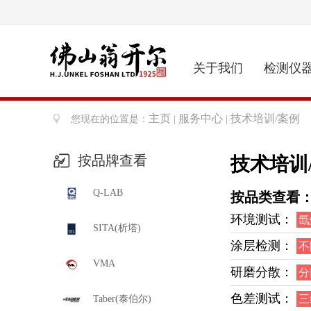
关于我们
检测仪
主页
服务中心
技术培训/案例
您现在的位置是：
|
|
按品牌查看
技术培训
Q-LAB
按品类查看
环境测试：
氙
SITA(析塔)
涂层检测：
不
VMA
研磨分散：
分
色差测试：
三
Taber(泰伯尔)