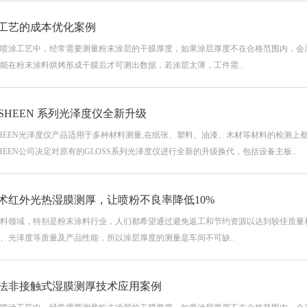
工艺的成本优化案例
喷涂工艺中，经常需要测量粉末涂层的干膜厚度，如果涂层厚度不在合格范围内，会
能在粉末涂料烘烤形成干膜后才可测出数据，若涂层太薄，工件需..
CSHEEN 系列光泽度仪全新升级
SHEEN光泽度仪产品适用于多种材料测量,在纸张、塑料、油漆、木材等材料的检测上都
SHEEN公司决定对原有的GLOSS系列光泽度仪进行全新的升级换代，包括设备主板..
术红外光热湿膜测厚，让喷粉不良率降低10%
料领域，特别是粉末涂料行业，人们都希望通过避免返工和节约资源以达到较佳质量
、光泽度等质量及产品性能，所以涂层厚度的测量是车间不可缺..
法非接触式湿膜测厚技术应用案例