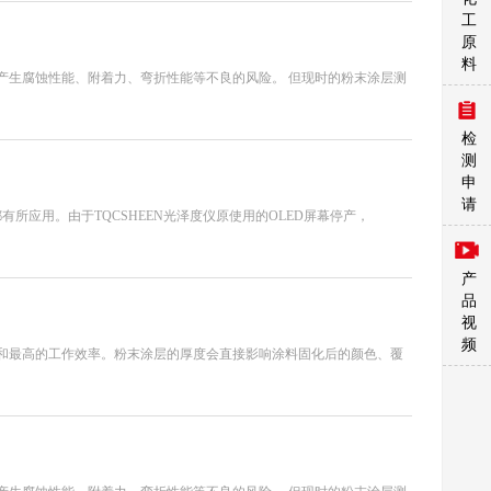
工
原
料
产生腐蚀性能、附着力、弯折性能等不良的风险。 但现时的粉末涂层测
检
测
申
请
有所应用。由于TQCSHEEN光泽度仪原使用的OLED屏幕停产，
产
品
视
频
和最高的工作效率。粉末涂层的厚度会直接影响涂料固化后的颜色、覆