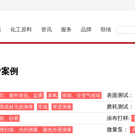
器
化工原料
资讯
服务
品牌
联络
/案例
：
表面测试：
灯、紫外老化、盐雾
臭氧
烘箱、交变气候箱
磨耗测试：
限底材无损测厚
常规
厚度测量
涂布打样:
散、砂磨
微量泵：
维扫描、光的测量、颜色外观测量