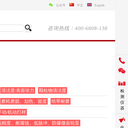
公众号
中文
English
咨询热线：400-6808-138
清洁度/表面张力
颗粒物清洁度
检
测
磨耗磨损、划伤、挺度
纸带耐磨
仪
器
手动/机动打样
高精度、耐腐蚀、低脉冲、防爆微齿轮泵
化