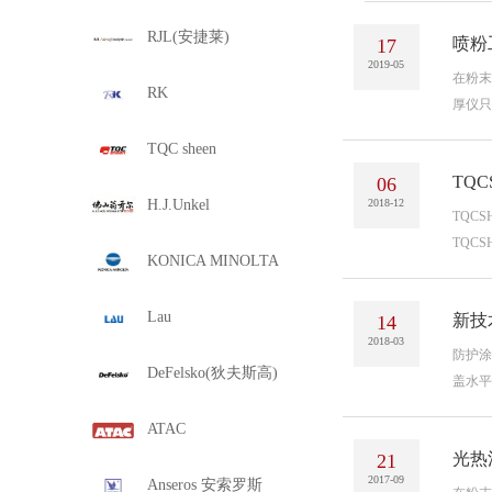
RJL(安捷莱)
喷粉
17
2019-05
在粉末
RK
厚仪只
TQC sheen
TQ
06
H.J.Unkel
2018-12
TQC
TQC
KONICA MINOLTA
Lau
新技
14
2018-03
防护涂
DeFelsko(狄夫斯高)
盖水平
ATAC
光热
21
2017-09
Anseros 安索罗斯