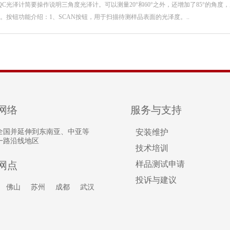
QC光泽计简要操作说明三角度光泽计。可以测量20°和60°之外，还增加了85°的角度，从
。按钮功能介绍：1、SCAN按钮，用于扫描待测样品表面的光泽度。..
网络
服务与支持
全国并延伸到东南亚、中亚等
安装维护
一路沿线地区
技术培训
网点
样品测试申请
投诉与建议
佛山
苏州
成都
武汉