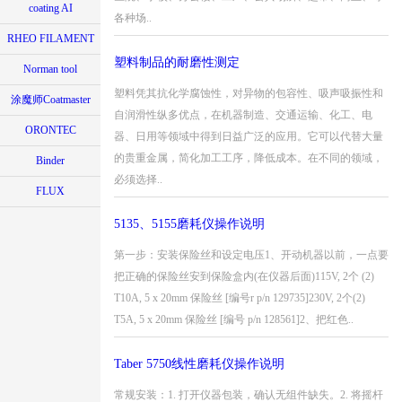
coating AI
各种场..
RHEO FILAMENT
塑料制品的耐磨性测定
Norman tool
塑料凭其抗化学腐蚀性，对异物的包容性、吸声吸振性和
涂魔师Coatmaster
自润滑性纵多优点，在机器制造、交通运输、化工、电
ORONTEC
器、日用等领域中得到日益广泛的应用。它可以代替大量
的贵重金属，简化加工工序，降低成本。在不同的领域，
Binder
必须选择..
FLUX
5135、5155磨耗仪操作说明
第一步：安装保险丝和设定电压1、开动机器以前，一点要
把正确的保险丝安到保险盒内(在仪器后面)115V, 2个 (2)
T10A, 5 x 20mm 保险丝 [编号r p/n 129735]230V, 2个(2)
T5A, 5 x 20mm 保险丝 [编号 p/n 128561]2、把红色..
Taber 5750线性磨耗仪操作说明
常规安装：1. 打开仪器包装，确认无组件缺失。2. 将摇杆