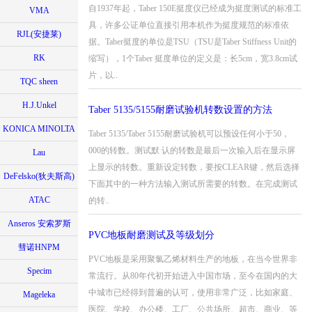
自1937年起，Taber 150E挺度仪已经成为挺度测试的标准工
VMA
具，许多公证单位直接引用本机作为挺度规范的标准依
RJL(安捷莱)
据。Taber挺度的单位是TSU（TSU是Taber Stiffness Unit的
RK
缩写），1个Taber 挺度单位的定义是：长5cm，宽3.8cm试
片，以..
TQC sheen
H.J.Unkel
Taber 5135/5155耐磨试验机转数设置的方法
KONICA MINOLTA
Taber 5135/Taber 5155耐磨试验机可以预设任何小于50，
000的转数。测试默 认的转数是最后一次输入后在显示屏
Lau
上显示的转数。重新设定转数，要按CLEAR键，然后选择
DeFelsko(狄夫斯高)
下面其中的一种方法输入测试所需要的转数。在完成测试
ATAC
的转..
Anseros 安索罗斯
PVC地板耐磨测试及等级划分
彗诺HNPM
PVC地板是采用聚氯乙烯材料生产的地板，在当今世界非
Specim
常流行。从80年代初开始进入中国市场，至今在国内的大
中城市已经得到普遍的认可，使用非常广泛，比如家庭、
Mageleka
医院、学校、办公楼、工厂、公共场所、超市、商业、等