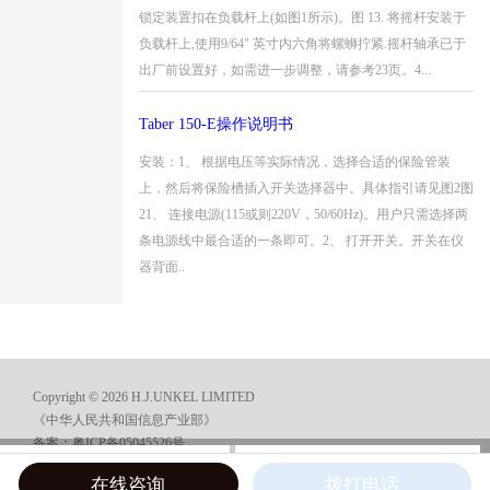
锁定装置扣在负载杆上(如图1所示)。图 13. 将摇杆安装于
负载杆上,使用9/64" 英寸内六角将螺蛳拧紧.摇杆轴承已于
出厂前设置好，如需进一步调整，请参考23页。4...
Taber 150-E操作说明书
安装：1、 根据电压等实际情况，选择合适的保险管装
上，然后将保险槽插入开关选择器中。具体指引请见图2图
21、 连接电源(115或则220V，50/60Hz)。用户只需选择两
条电源线中最合适的一条即可。2、 打开开关。开关在仪
器背面..
Copyright © 2026 H.J.UNKEL LIMITED
《中华人民共和国信息产业部》
备案：粤ICP备05045526号
在线咨询
电话咨询
在线咨询
拨打电话