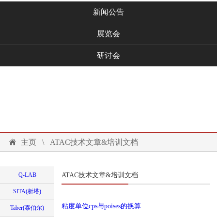
新闻公告
展览会
研讨会
技术文档
联系我们
投诉建议
主页
\
ATAC技术文章&培训文档
Q-LAB
ATAC技术文章&培训文档
SITA(析塔)
粘度单位cps与poises的换算
Taber(泰伯尔)