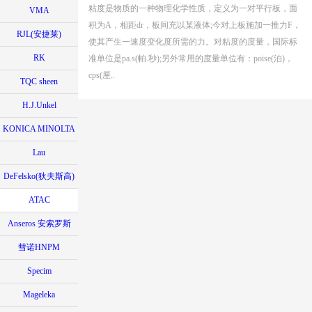
粘度是物质的一种物理化学性质，定义为一对平行板，面
VMA
积为A，相距dr，板间充以某液体;今对上板施加一推力F，
RJL(安捷莱)
使其产生一速度变化度所需的力。对粘度的度量，国际标
RK
准单位是pa.s(帕.秒);另外常用的度量单位有：poise(泊)，
cps(厘..
TQC sheen
H.J.Unkel
KONICA MINOLTA
Lau
DeFelsko(狄夫斯高)
ATAC
Anseros 安索罗斯
彗诺HNPM
Specim
Mageleka