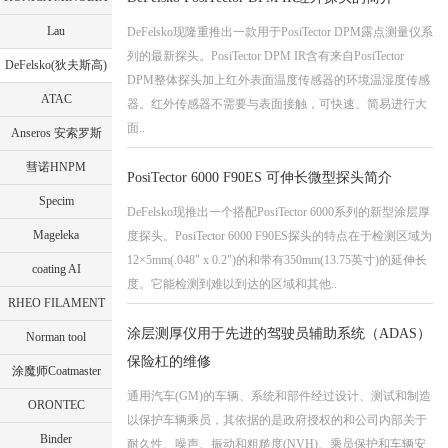
Lau
DeFelsko现隆重推出一款用于PosiTector DPM露点测量仪系
列的最新探头。PosiTector DPM IR含有来自PosiTector
DeFelsko(狄夫斯高)
DPM整体探头加上红外表面温度传感器的环境温湿度传感
ATAC
器。红外传感器不需要与表面接触，可快速、简易进行大
面..
Anseros 安索罗斯
彗诺HNPM
PosiTector 6000 F90ES 可伸长微型探头简介
Specim
DeFelsko现推出一个搭配PosiTector 6000系列的新型涂层厚
Mageleka
度探头。PosiTector 6000 F90ES探头的特点在于检测区域为
12×5mm(.048" x 0.2")的和带有350mm(13.75英寸)的延伸长
coating AI
度。它能检测到难以到达的区域和其他..
RHEO FILAMENT
涂层测厚仪用于先进的驾驶员辅助系统（ADAS）
Norman tool
保险杠的维修
涂魔师Coatmaster
通用汽车(GM)的车辆、系统和部件经过设计、测试和制造
ORONTEC
以保护车辆乘员，其依据的是政府授权的和公司内部关于
Binder
耐久性、噪声、振动和粗糙度(NVH)、乘员保护和车辆安