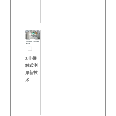
3.非接
触式测
厚新技
术