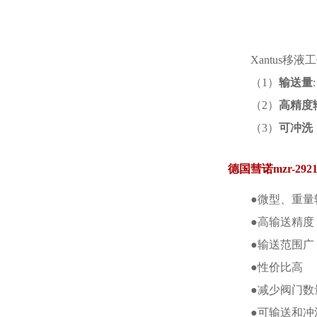
Xantus移
（1）
输送量
（2）
高精度
（3）
可冲洗
德国彗诺mzr-29
●微型、重量
●高输送精度
●输送范围广
●性价比高
●减少阀门数
●可输送和冲