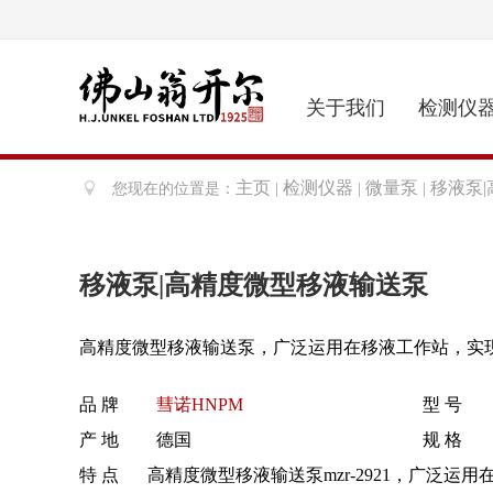
关于我们
检测仪
主页
检测仪器
微量泵
移液泵
您现在的位置是：
|
|
|
移液泵|高精度微型移液输送泵
高精度微型移液输送泵，广泛运用在移液工作站，实
品 牌
彗诺HNPM
型 号
产 地
德国
规 格
特 点
高精度微型移液输送泵mzr-2921，广泛