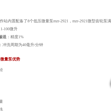
液工作站内置配备了8个低压微量泵mzr-2921，mzr-2921微型齿轮
: 1-100微升
输送
：精度1%
：冲洗周期为40毫升/分钟
21微量泵优势
轻
量
洗