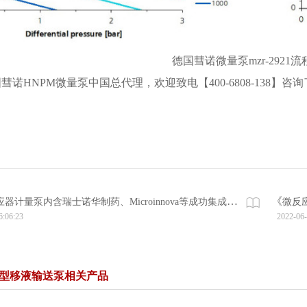
德国彗诺微量泵mzr-2921流
彗诺HNPM微量泵中国总代理，欢迎致电【400-6808-138】咨
》
《
器计量泵内含瑞士诺华制药、Microinnova等成功集成案例
微反
6:06:23
2022-06
微型移液输送泵相关产品