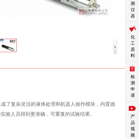
测
仪
器
化
工
原
料
检
测
申
请
，集成了复杂灵活的液体处理和机器人操作模块，内置德
助实验人员得到更准确，可重复的试验结果。
产
品
视
频