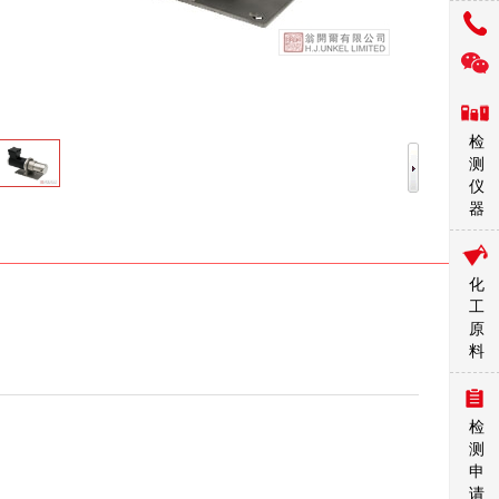
检
测
仪
器
化
工
原
料
检
测
申
请