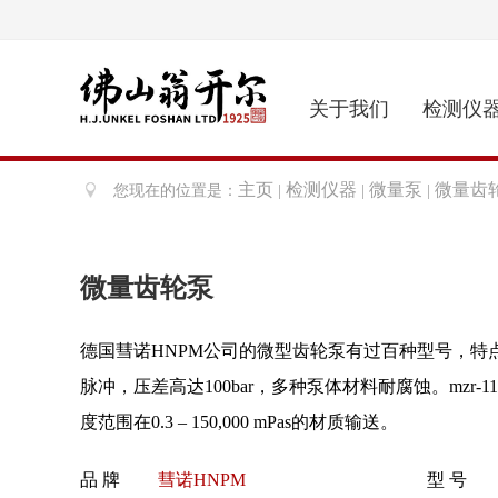
关于我们
检测仪
主页
检测仪器
微量泵
微量齿
您现在的位置是：
|
|
|
微量齿轮泵
德国彗诺HNPM公司的微型齿轮泵有过百种型号，特
脉冲，压差高达100bar，多种泵体材料耐腐蚀。mzr-1150
度范围在0.3 – 150,000 mPas的材质输送。
品 牌
彗诺HNPM
型 号