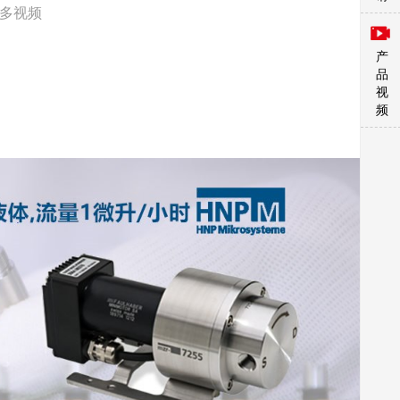
更多视频
产
品
视
频