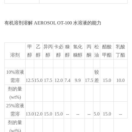
有机溶剂溶解 AEROSOL OT-100 水溶液的能力
甲
乙
异丙
卡必
糠
氢化
丙
松
醋酸
乳酸
溶剂
醇
醇
醇
醇
醇
糠醇
酮
油
甲酯
丁酯
10%溶液
较
需溶
12.5
15.0
17.5
12.0
7.4
9.9
17.5
差
15.0
10.0
剂的量
(wt%)
25%溶液
需溶
13.0
12.0
15.0
15.0
--
--
--
5.0
15.0
--
剂的量
(wt%)