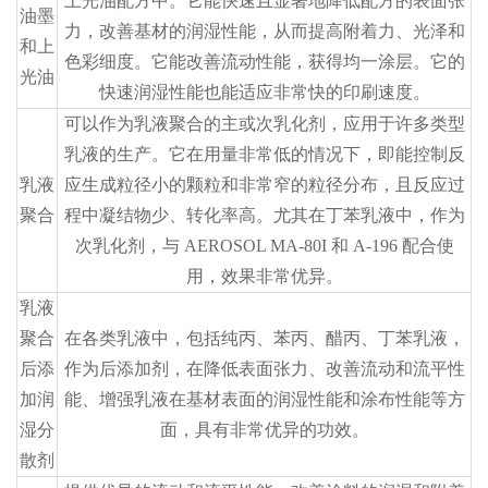
上光油配方中。它能快速且显著地降低配方的表面张
油墨
力，改善基材的润湿性能，从而提高附着力、光泽和
和上
色彩细度。它能改善流动性能，获得均一涂层。它的
光油
快速润湿性能也能适应非常快的印刷速度。
可以作为乳液聚合的主或次乳化剂，应用于许多类型
乳液的生产。它在用量非常低的情况下，即能控制反
乳液
应生成粒径小的颗粒和非常窄的粒径分布，且反应过
聚合
程中凝结物少、转化率高。尤其在丁苯乳液中，作为
次乳化剂，与 AEROSOL MA-80I 和 A-196 配合使
用，效果非常优异。
乳液
聚合
在各类乳液中，包括纯丙、苯丙、醋丙、丁苯乳液，
后添
作为后添加剂，在降低表面张力、改善流动和流平性
加润
能、增强乳液在基材表面的润湿性能和涂布性能等方
湿分
面，具有非常优异的功效。
散剂