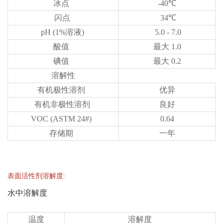
冰点
-40℃
闪点
34℃
pH (1%溶液)
5.0 - 7.0
酸值
最大 1.0
碘值
最大 0.2
溶解性
有机极性溶剂
优异
有机非极性溶剂
良好
VOC (ASTM 24#)
0.64
存储期
一年
表面活性剂溶解度:
水中溶解度
温度
溶解度