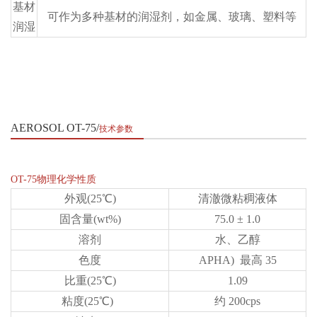
基材
可作为多种基材的润湿剂，如金属、玻璃、塑料等
润湿
AEROSOL OT-75
技术参数
OT-75物理化学性质
外观(25℃)
清澈微粘稠液体
固含量(wt%)
75.0 ± 1.0
溶剂
水、乙醇
色度
APHA) 最高 35
比重(25℃)
1.09
粘度(25℃)
约 200cps