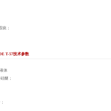
瑕疵；
E T-57技术参数
液体
聚硅醚；
子；