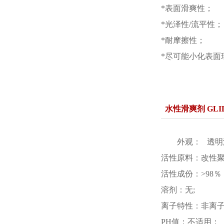
*表面滑爽性；
*光泽性/流平性；
*耐摩擦性；
*尽可能小化表面
水性滑爽剂 GLID
外观： 透明
活性原料：改性
活性成份：>98％
溶剂：无;
离子特性：非离
PH值：不适用；