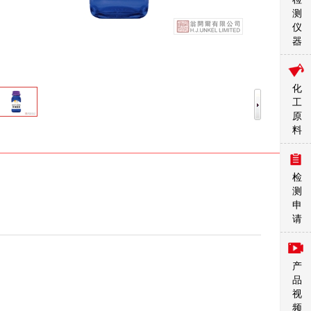
测
仪
器
化
工
原
料
检
测
申
请
产
品
视
频