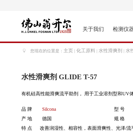
关于我们
检测仪
主页
化工原料
水性滑爽剂
水性
您现在的位置是：
|
|
|
水性滑爽剂 GLIDE T-57
有机硅高性能滑爽流平助剂， 用于工业溶剂型和UV
品 牌
Silcona
型 号
产 地
德国
规 格
特 点
改善润湿性、相容性，表面滑爽性、光泽/流