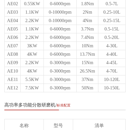
AE02
0.55KW
0-6000rpm
1.8Nm
0.5-7L
AE03
1.1KW
0-10000rpm
2Nm
0.25-10L
AE04
2.2KW
0-10000rpm
4Nm
0.25-15L
AE05
1.1KW
0-6000rpm
3.7Nm
0.5-15L
AE06
2.2KW
0-6000rpm
7.4Nm
0.5-20L
AE07
3KW
0-6000rpm
10Nm
4-30L
AE08
4KW
0-6000rpm
13.7Nm
4-40L
AE09
2.2KW
0-3000rpm
15Nm
4-45L
AE10
4KW
0-3000rpm
26.5Nm
4-70L
AE11
5.5KW
0-3000rpm
37Nm
10-120L
AE12
7.5KW
0-3000rpm
50Nm
10-150L
高功率多功能分散研磨机
标准配置
名称
型号
清单