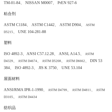
TM-01-84、 NISSAN M0007、 PrEN 927-6
粘合剂
ASTM C1184、 ASTM C1442、 ASTM D904、
ASTM
、 UNE 104-281-88
D5215
塑料
ISO 4892-3、ANSI C57.12.28、 ANSI, A14.5、
ASTM
、
、
、
、 DIN 53
D4329
ASTM D4674
ASTM D5208
ASTM D6662
384、 ISO 4892-3、 JIS K 3750、 UNE 53.104
屋面材料
ANSI/RMA IPR-1-1990、
、
、
ASTM D4799
ASTM D4811
ASTM
、
D3105
ASTM D4434
纺织品