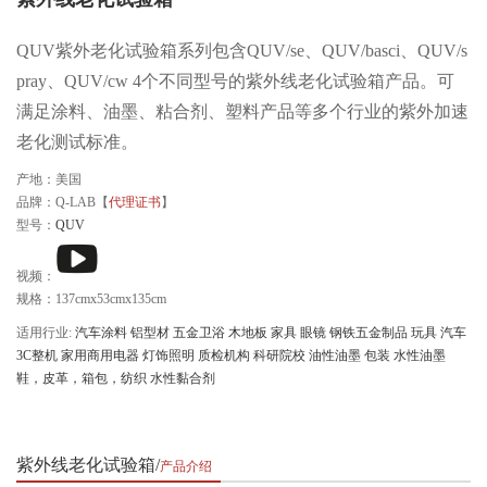
QUV紫外老化试验箱系列包含QUV/se、QUV/basci、QUV/s
pray、QUV/cw 4个不同型号的紫外线老化试验箱产品。可
满足涂料、油墨、粘合剂、塑料产品等多个行业的紫外加速
老化测试标准。
产地：美国
品牌：Q-LAB【
代理证书
】
型号：
QUV
视频：
规格：137cmx53cmx135cm
适用行业:
汽车涂料
铝型材
五金卫浴
木地板
家具
眼镜
钢铁五金制品
玩具
汽车
3C整机
家用商用电器
灯饰照明
质检机构
科研院校
油性油墨
包装
水性油墨
鞋，皮革，箱包，纺织
水性黏合剂
紫外线老化试验箱
产品介绍