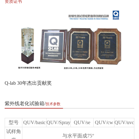
资质证书
Q-lab 30年杰出贡献奖
紫外线老化试验箱
技术参数
型号
QUV/basic
QUV/Spray
QUV/se
QUV/cw
QUV/uvc
试样角
与水平面成75°