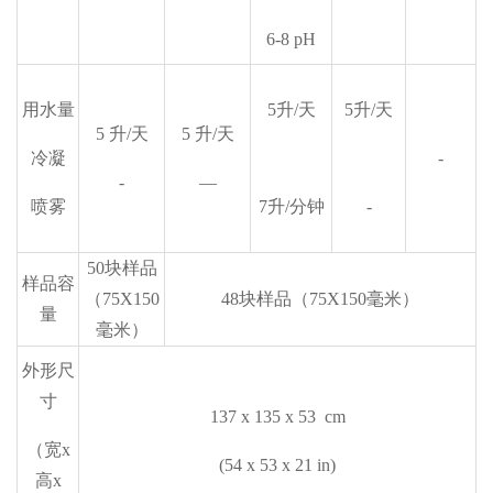
6-8 pH
用水量
5升/天
5升/天
5 升/天
5 升/天
冷凝
-
-
—
喷雾
7升/分钟
-
50块样品
样品容
（75X150
48块样品（75X150毫米）
量
毫米）
外形尺
寸
137 x 135 x 53 cm
（宽x
(54 x 53 x 21 in)
高x