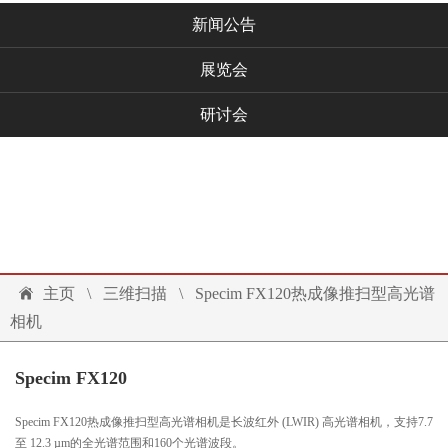
新闻公告
展览会
研讨会
技术文档
联系我们
投诉建议
主页
\
三维扫描
\
Specim FX120热成像推扫型高光谱
相机
Specim FX120
Specim FX120热成像推扫型高光谱相机是长波红外 (LWIR) 高光谱相机，支持7.7
至 12.3 µm的全光谱范围和160个光谱波段。