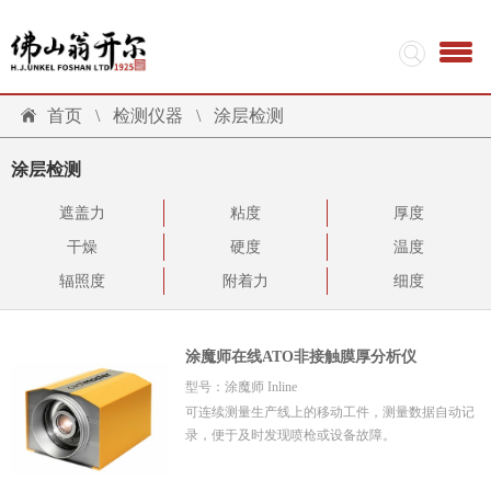
首页
\
检测仪器
\
涂层检测
涂层检测
遮盖力
粘度
厚度
干燥
硬度
温度
辐照度
附着力
细度
涂魔师在线ATO非接触膜厚分析仪
型号：涂魔师 Inline
可连续测量生产线上的移动工件，测量数据自动记
录，便于及时发现喷枪或设备故障。