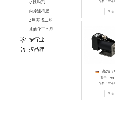
品牌：彗诺H
水性助剂
丙烯酸树脂
询 价
2-甲基戊二胺
其他化工产品
按行业
按品牌
高精度
型号：mzr-
品牌：彗诺H
询 价