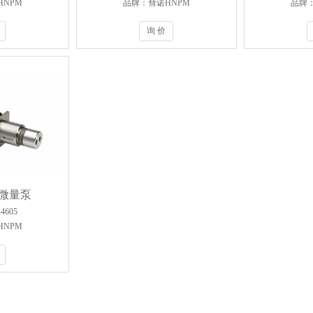
NPM
品牌：彗诺HNPM
品牌：
询 价
微量泵
4605
NPM