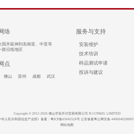
网络
服务与支持
全国并延伸到东南亚、中亚等
安装维护
一路沿线地区
技术培训
网点
样品测试申请
投诉与建议
佛山
苏州
成都
武汉
Copyright © 2012-2026 佛山市翁开尔贸易有限公司 H.J.UNKEL LIMITED
中华人民共和国信息产业部》备案：
粤ICP备05045526号
公安备案粤公网安备 440604020000
网站地图