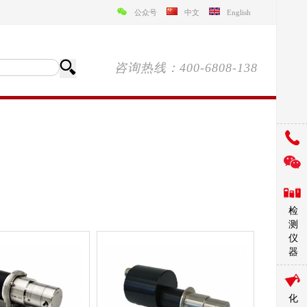
公众号
中文
English
咨询热线：400-6808-138
检
测
仪
器
化