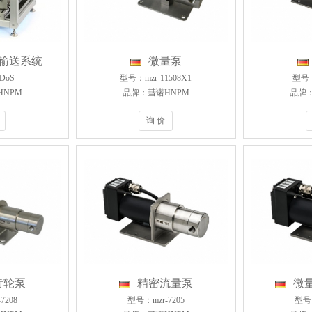
输送系统
微量泵
DoS
型号：mzr-11508X1
型号：
NPM
品牌：彗诺HNPM
品牌：
询 价
齿轮泵
精密流量泵
微
7208
型号：mzr-7205
型号：