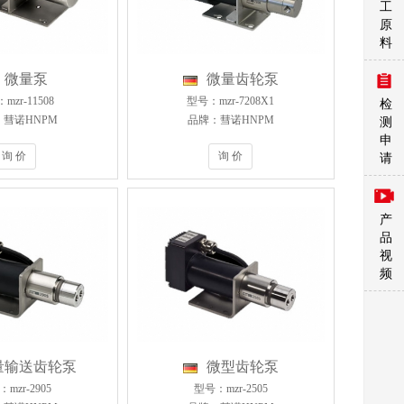
工
原
料
微量泵
微量齿轮泵
mzr-11508
型号：mzr-7208X1
检
彗诺HNPM
品牌：彗诺HNPM
测
申
询 价
询 价
请
产
品
视
频
量输送齿轮泵
微型齿轮泵
mzr-2905
型号：mzr-2505