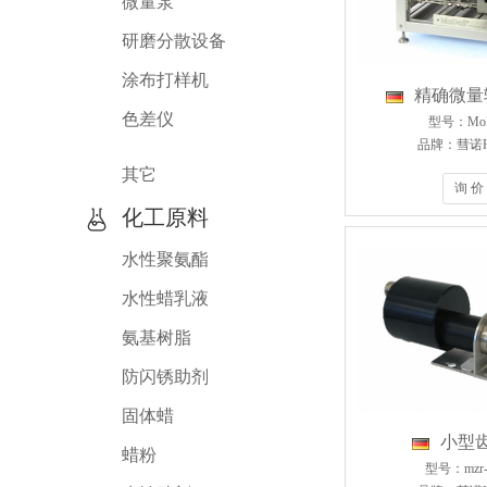
微量泵
研磨分散设备
涂布打样机
精确微量
色差仪
型号：Mo
品牌：彗诺H
其它
询 价
化工原料
水性聚氨酯
水性蜡乳液
氨基树脂
防闪锈助剂
固体蜡
小型
蜡粉
型号：mzr-