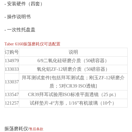
- 安装硬件（四套）
- 操作说明书
- 一次性托盘盖
Taber 6160振荡磨耗仪可选配置
订购号
说明
134979
6/9二氧化硅研磨介质（50磅容器）
133033
氧化铝ZF-12研磨介质（50磅容器）
拜耳测试套件[包括拜耳测试盘；刚玉ZF-12研磨介
133037
质；5对CR39 ISO透镜]
133547
CR39拜耳试验用ISO标准平面透镜（25 pr.）
121257
试样垫片-4“方形，1/16”有机玻璃（10个）
振荡磨耗仪
售后条款