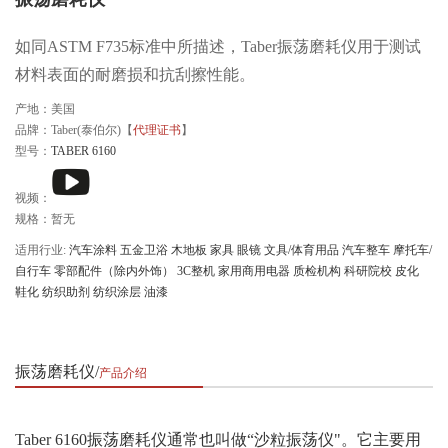
如同ASTM F735标准中所描述，Taber振荡磨耗仪用于测试
材料表面的耐磨损和抗刮擦性能。
产地：美国
品牌：Taber(泰伯尔)【
代理证书
】
型号：
TABER 6160
视频：
规格：暂无
适用行业:
汽车涂料
五金卫浴
木地板
家具
眼镜
文具/体育用品
汽车整车
摩托车/
自行车
零部配件（除内外饰）
3C整机
家用商用电器
质检机构
科研院校
皮化
鞋化
纺织助剂
纺织涂层
油漆
振荡磨耗仪
产品介绍
Taber 6160振荡磨耗仪通常也叫做“沙粒振荡仪"。它主要用