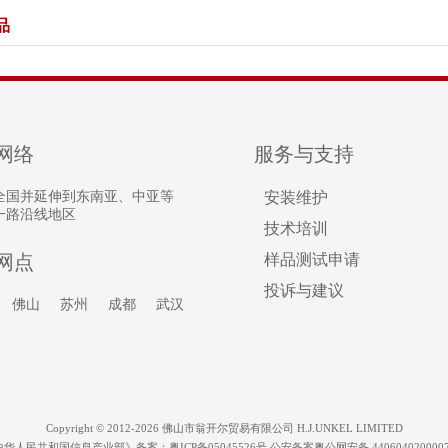
品
网络
服务与支持
全国并延伸到东南亚、中亚等
安装维护
一路沿线地区
技术培训
网点
样品测试申请
投诉与建议
佛山
苏州
成都
武汉
Copyright © 2012-2026 佛山市翁开尔贸易有限公司 H.J.UNKEL LIMITED
中华人民共和国信息产业部》备案：
粤ICP备05045526号
公安备案粤公网安备 440604020000