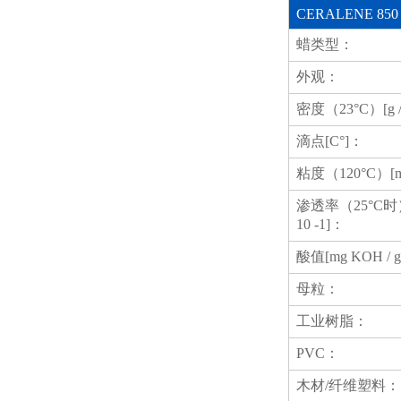
CERALENE 850
蜡类型：
外观：
密度（23°C）[g /
滴点[C°]：
粘度（120°C）[m
渗透率（25°C时）
10 -1]：
酸值[mg KOH / 
母粒：
工业树脂：
PVC：
木材/纤维塑料：