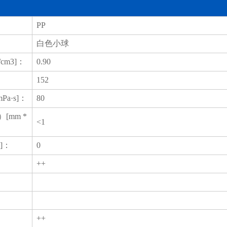
PP
白色小球
cm3]：
0.90
152
Pa·s]：
80
[mm *
<1
g]：
0
++
++