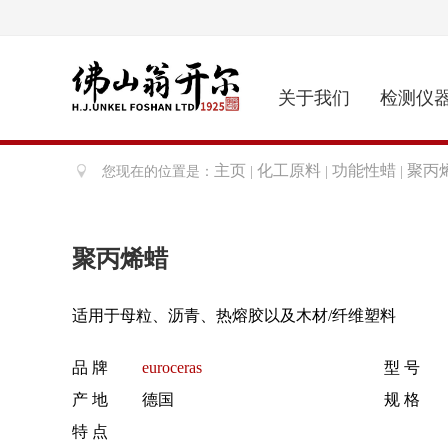
关于我们
检测仪
主页
化工原料
功能性蜡
聚丙
您现在的位置是：
|
|
|
聚丙烯蜡
适用于母粒、沥青、热熔胶以及木材/纤维塑料
品 牌
euroceras
型 号
产 地
德国
规 格
特 点