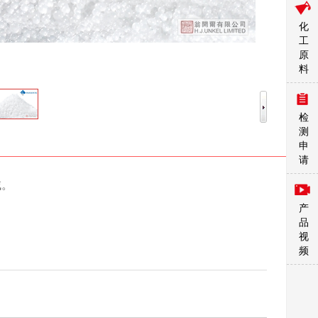
化
工
原
料
检
测
申
请
域。
产
品
视
频