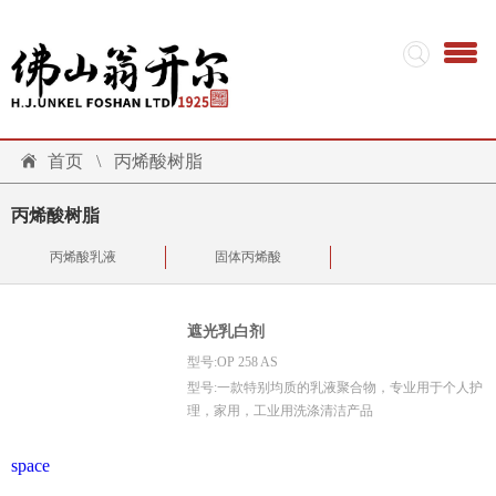
首页
\
丙烯酸树脂
丙烯酸树脂
丙烯酸乳液
固体丙烯酸
遮光乳白剂
型号:OP 258 AS
型号:一款特别均质的乳液聚合物，专业用于个人护
理，家用，工业用洗涤清洁产品
space